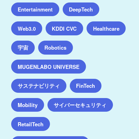
Entertainment
DeepTech
Web3.0
KDDI CVC
Healthcare
宇宙
Robotics
MUGENLABO UNIVERSE
サステナビリティ
FinTech
サイバーセキュリティ
Mobility
RetailTech