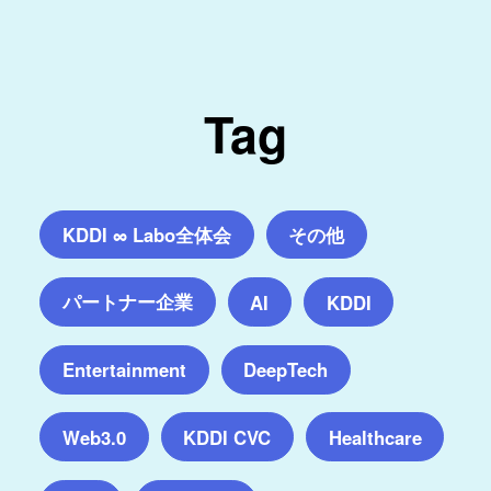
Tag
KDDI ∞ Labo全体会
その他
パートナー企業
AI
KDDI
Entertainment
DeepTech
Web3.0
KDDI CVC
Healthcare