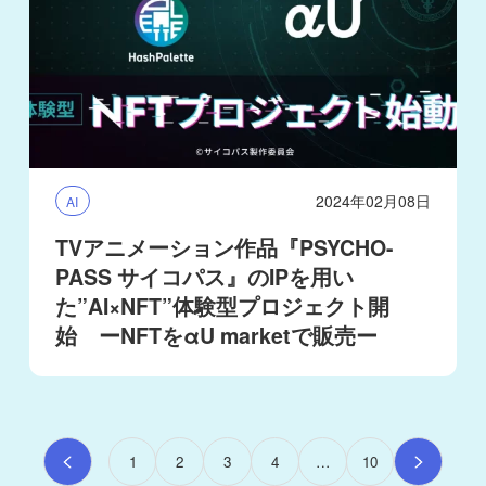
2024年02月08日
AI
TVアニメーション作品『PSYCHO-
PASS サイコパス』のIPを用い
た”AI×NFT”体験型プロジェクト開
始 ーNFTをαU marketで販売ー
1
2
3
4
…
10