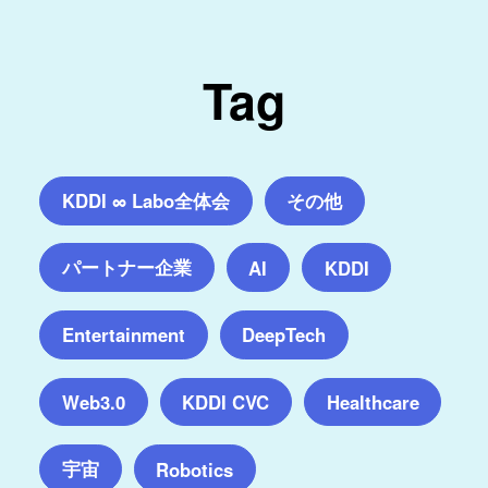
Tag
KDDI ∞ Labo全体会
その他
パートナー企業
AI
KDDI
Entertainment
DeepTech
Web3.0
KDDI CVC
Healthcare
宇宙
Robotics