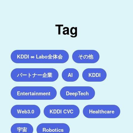
Tag
KDDI ∞ Labo全体会
その他
パートナー企業
AI
KDDI
Entertainment
DeepTech
Web3.0
KDDI CVC
Healthcare
宇宙
Robotics