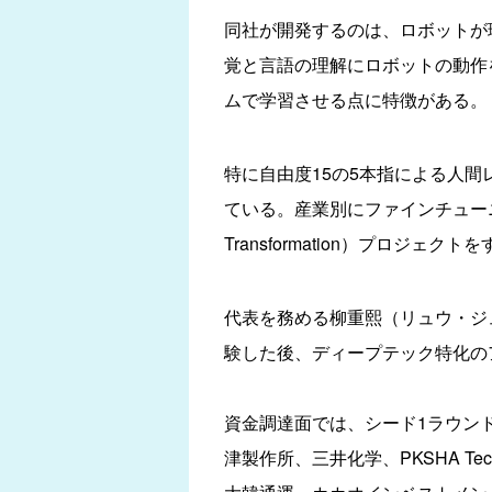
同社が開発するのは、ロボットが
覚と言語の理解にロボットの動作
ムで学習させる点に特徴がある。
特に自由度15の5本指による人間
ている。産業別にファインチューニン
Transformation）プロ
代表を務める柳重熙（リュウ・ジュンヒ／
験した後、ディープテック特化のアクセ
資金調達面では、シード1ラウンドで約1,
津製作所、三井化学、PKSHA Techno