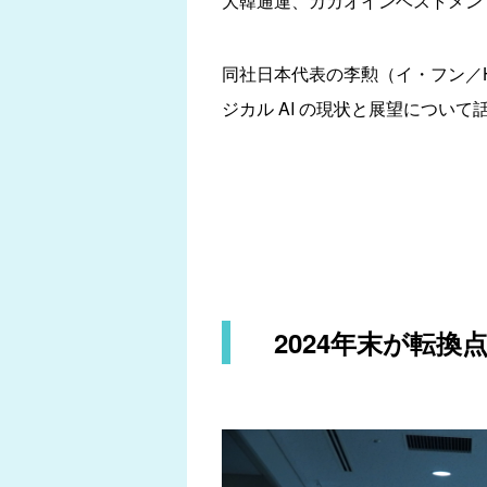
大韓通運、カカオインベストメン
同社日本代表の李勲（イ・フン／Ho
ジカル AI の現状と展望について
2024年末が転換点