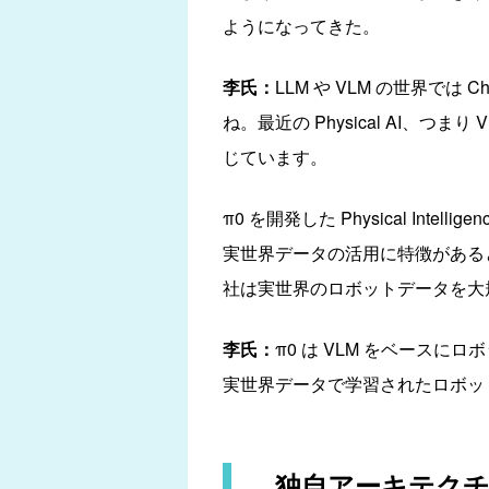
ようになってきた。
李氏：
LLM や VLM の世界では 
ね。最近の Physical AI、つま
じています。
π0 を開発した Physical Inte
実世界データの活用に特徴がある
社は実世界のロボットデータを大
李氏：
π0 は VLM をベース
実世界データで学習されたロボッ
独自アーキテクチ