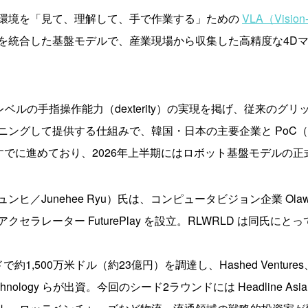
環境を「見て、理解して、手で作業する」ための
VLA（Vision
を統合した基盤モデルで、産業現場から収集した高精度な4D
レベルの手指操作能力（dexterity）の実現を掲げ、従来のグ
グして提供する仕組みで、韓国・日本の主要企業と PoC（概念実
ジェクトをすでに進めており、2026年上半期にはロボット基盤モデル
Junehee Ryu）氏は、コンピュータビジョン企業 Olawork
ラレーター FuturePlay を設立。RLWRLD は同氏にと
500万米ドル（約23億円）を調達し、Hashed Ventures、Glo
logy らが出資。今回のシード2ラウンドには Headline Asia、Z V