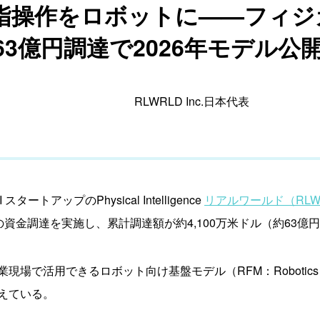
指操作をロボットに——フィジカ
63億円調達で2026年モデル公
RLWRLD Inc.日本代表
ートアップのPhysical Intelligence
リアルワールド（RLWRL
）の資金調達を実施し、累計調達額が約4,100万米ドル（約63億
で活用できるロボット向け基盤モデル（RFM：Robotics Foun
えている。