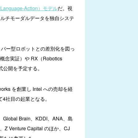
-Language-Action）モデル
だ。視
マルチモーダルデータを独自システ
リッパー型ロボットとの差別化を図っ
証）や RX（Robotics
の正式公開を予定する。
s を創業し Intel への売却を経
って4社目の起業となる。
bal Brain、KDDI、ANA、島
enture Capital のほか、CJ