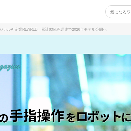
ルAI企業RLWRLD、累計63億円調達で2026年モデル公開へ