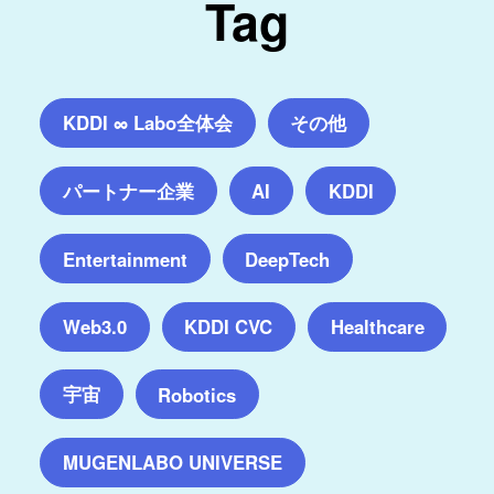
Tag
KDDI ∞ Labo全体会
その他
パートナー企業
AI
KDDI
Entertainment
DeepTech
Web3.0
KDDI CVC
Healthcare
宇宙
Robotics
MUGENLABO UNIVERSE