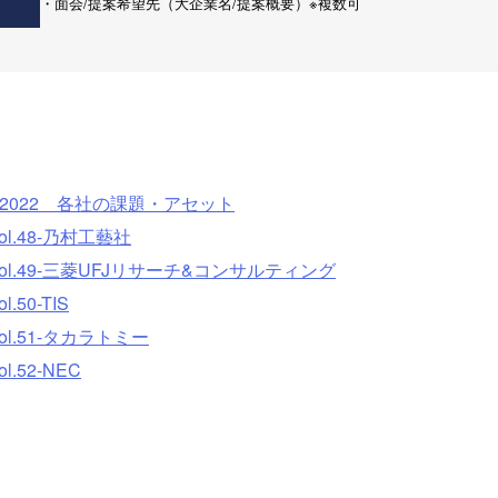
・面会/提案希望先（大企業名/提案概要）※複数可
 2022 各社の課題・アセット
.48-乃村工藝社
.49-三菱UFJリサーチ&コンサルティング
50-TIS
.51-タカラトミー
52-NEC