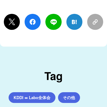
Tag
KDDI ∞ Labo全体会
その他