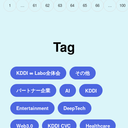
1
…
61
62
63
64
65
66
…
100
Tag
KDDI ∞ Labo全体会
その他
パートナー企業
AI
KDDI
Entertainment
DeepTech
Web3.0
KDDI CVC
Healthcare