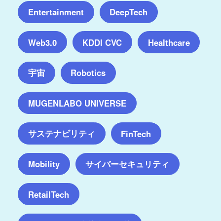
Entertainment
DeepTech
Web3.0
KDDI CVC
Healthcare
宇宙
Robotics
MUGENLABO UNIVERSE
サステナビリティ
FinTech
サイバーセキュリティ
Mobility
RetailTech