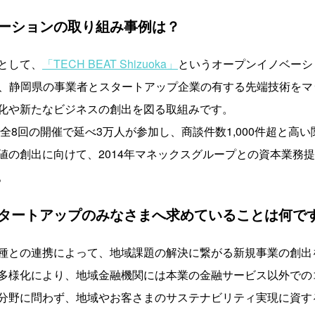
ーションの取り組み事例は？
として、
「TECH BEAT Shizuoka」
というオープンイノベーシ
uoka」は、静岡県の事業者とスタートアップ企業の有する先端技術
化や新たなビジネスの創出を図る取組みです。
の全8回の開催で延べ3万人が参加し、商談件数1,000件超と高
値の創出に向けて、2014年マネックスグループとの資本業務
。
タートアップのみなさまへ求めていることは何で
種との連携によって、地域課題の解決に繋がる新規事業の創出
多様化により、地域金融機関には本業の金融サービス以外での
分野に問わず、地域やお客さまのサステナビリティ実現に資す