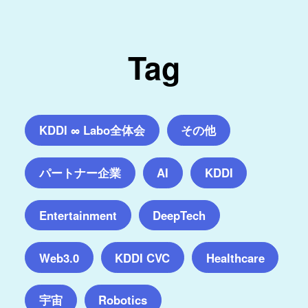
Tag
KDDI ∞ Labo全体会
その他
パートナー企業
AI
KDDI
Entertainment
DeepTech
Web3.0
KDDI CVC
Healthcare
宇宙
Robotics