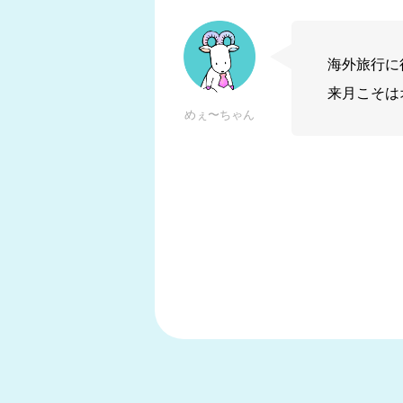
海外旅行に
来月こそは
めぇ〜ちゃん