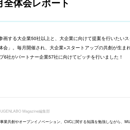
o 9月全体会レポート
ーとして参画する大企業50社以上と、大企業に向けて提案を行いた
bo全体会」。毎月開催され、大企業×スタートアップの共創が生ま
プ6社がパートナー企業57社に向けてピッチを行いました！
UGENLABO Magazine編集部
業共創やオープンイノベーション、CVCに関する知識を勉強しながら、MUGENL