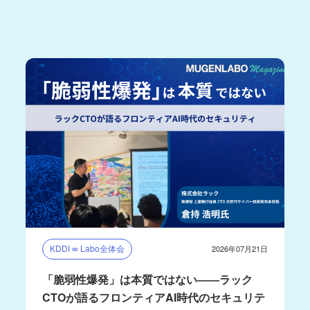
KDDI ∞ Labo全体会
2026年07月21日
「脆弱性爆発」は本質ではない――ラック
CTOが語るフロンティアAI時代のセキュリテ