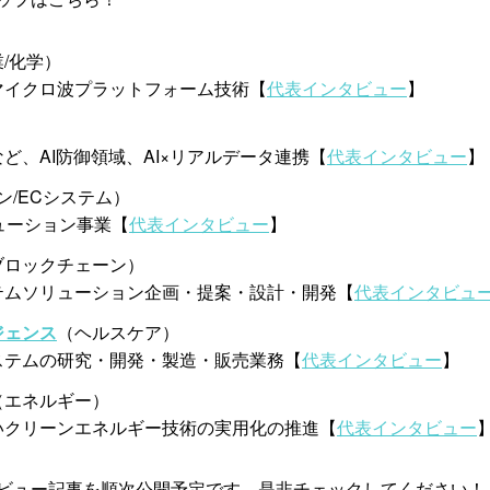
/化学）
マイクロ波プラットフォーム技術【
代表インタビュー
】
）
ど、AI防御領域、AI×リアルデータ連携【
代表インタビュー
】
ン/ECシステム）
リューション事業【
代表インタビュー
】
ブロックチェーン）
テムソリューション企画・提案・設計・開発【
代表インタビュ
ジェンス
（ヘルスケア）
ステムの研究・開発・製造・販売業務【
代表インタビュー
】
（エネルギー）
いクリーンエネルギー技術の実用化の推進【
代表インタビュー
ビュー記事を順次公開予定です。是非チェックしてください！