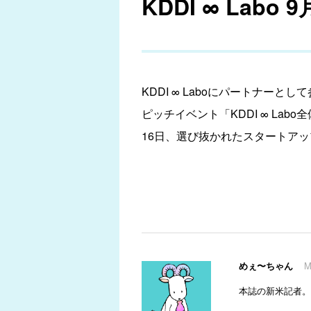
KDDI ∞ Lab
KDDI ∞ Laboにパートナ
ピッチイベント「KDDI ∞ La
16日、選び抜かれたスタートアッ
めぇ〜ちゃん
M
本誌の新米記者。事