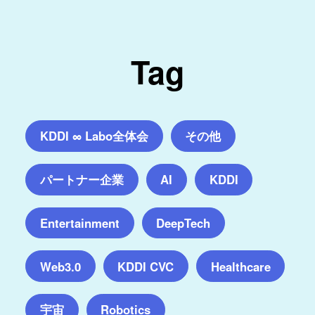
Tag
KDDI ∞ Labo全体会
その他
パートナー企業
AI
KDDI
Entertainment
DeepTech
Web3.0
KDDI CVC
Healthcare
宇宙
Robotics