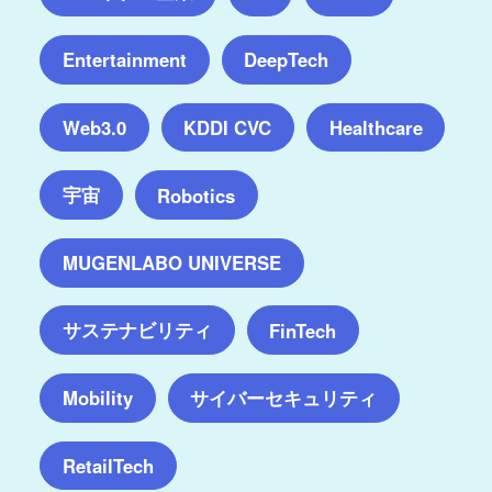
Entertainment
DeepTech
Web3.0
KDDI CVC
Healthcare
宇宙
Robotics
MUGENLABO UNIVERSE
サステナビリティ
FinTech
サイバーセキュリティ
Mobility
RetailTech