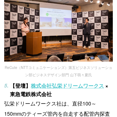
ReCute（NTTコミュニケーションズ）第五ビジネスソリューショ
ン部ビジネスデザイン部門 山下萌々夏氏
【登壇】
株式会社弘栄ドリームワークス
×
東急電鉄株式会社
弘栄ドリームワークス社は、直径100～
150mmのティーズ管内を自走する配管内探査