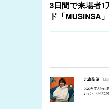
3日間で来場者
ド「MUSINS
北森聖望
MU
2022年度入社の新
ション、CVCに関