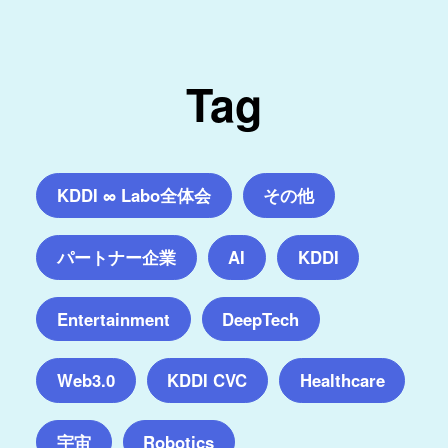
Tag
KDDI ∞ Labo全体会
その他
パートナー企業
AI
KDDI
Entertainment
DeepTech
Web3.0
KDDI CVC
Healthcare
宇宙
Robotics