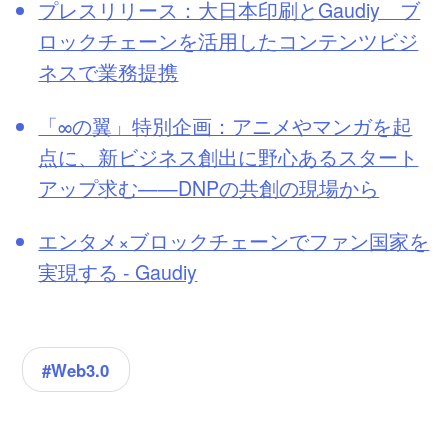
プレスリリース：大日本印刷とGaudiy ブ
ロックチェーンを活用したコンテンツビジ
ネスで業務提携
「∞の翼」特別企画：アニメやマンガを起
点に、新ビジネス創出に野心あるスタート
アップ求む——DNPの共創の現場から
エンタメ×ブロックチェーンでファン国家を
実現する - Gaudiy
#Web3.0