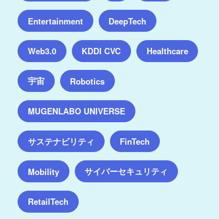
Entertainment
DeepTech
Web3.0
KDDI CVC
Healthcare
宇宙
Robotics
MUGENLABO UNIVERSE
サステナビリティ
FinTech
サイバーセキュリティ
Mobility
RetailTech