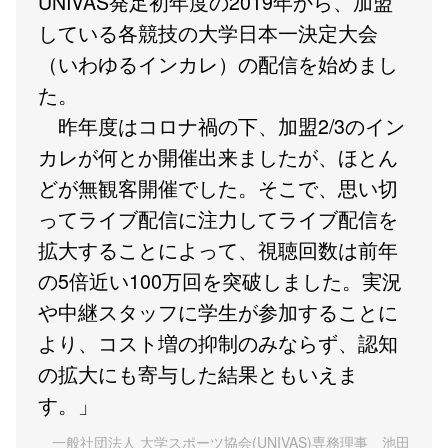
UNIVAS発足初年度の2019年から、加盟
している各競技の大学日本一決定大会
（いわゆるインカレ）の配信を始めまし
た。
昨年度はコロナ禍の下、加盟2/3のイン
カレが何とか開催出来ましたが、ほとん
どが無観客開催でした。そこで、思い切
ってライブ配信に注力してライブ配信を
拡大することによって、視聴回数は前年
の5倍近い100万回を突破しました。実況
や中継スタッフに学生が参加することに
より、コスト増の抑制のみならず、認知
の拡大にも寄与した結果ともいえま
す。」
一般社団法人 大学スポーツ協会(UNIVAS)専務理事 池田