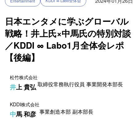
2024年01月26日
KDDI ∞ Labo全体会
Entertainment
日本エンタメに学ぶグローバル
戦略！井上氏×中馬氏の特別対談
／KDDI ∞ Labo1月全体会レポ
【後編】
松竹株式会社​
取締役常務執行役員 事業開発本部長
井上 貴弘
KDDI株式会社​
事業創造本部 副本部長​
中馬 和彦​