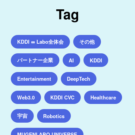
Tag
KDDI ∞ Labo全体会
その他
パートナー企業
AI
KDDI
Entertainment
DeepTech
Web3.0
KDDI CVC
Healthcare
宇宙
Robotics
MUGENLABO UNIVERSE