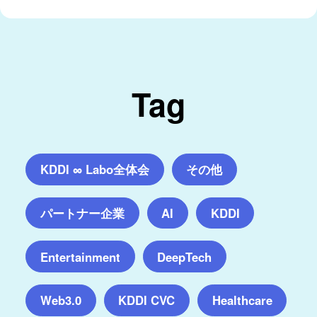
Tag
KDDI ∞ Labo全体会
その他
パートナー企業
AI
KDDI
Entertainment
DeepTech
Web3.0
KDDI CVC
Healthcare