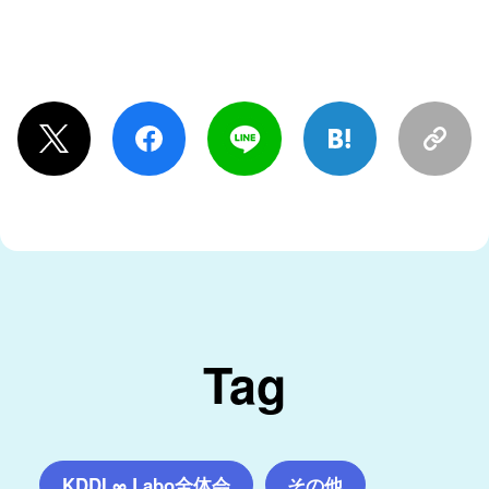
Tag
KDDI ∞ Labo全体会
その他