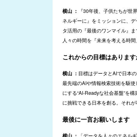
横山 ：
『30年後、子供たちが世
ネルギーに』をミッションに、デ
タ活用の『最後のワンマイル』ま
人々の時間を『未来を考える時間
これからの目標はあります
横山 ：
目標はデータとAIで日本
最先端のAIや情報検索技術を駆使
にする“AI-Readyな社会基
に挑戦できる日本を創る。それが
最後に一言お願いします
横山 ：
「データを人々のエネルギ