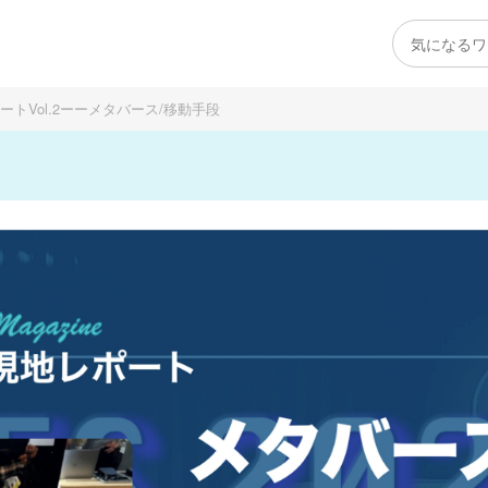
ートVol.2ーーメタバース/移動手段