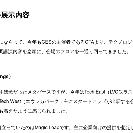
の展示内容
にならって、今年もCESの主催者であるCTAより、テクノロ
基調講演内容を念頭に、会場のフロアを一通り回ってきました。
。
ings）
念だったメタバースですが、今年はTech East（LVCC,
ech West（エウレカパーク：主にスタートアップが出展す
も増えたように感じられました。
っていたのはMagic Leapです。主に企業向けの提供を想定して