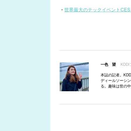
・
世界最大のテックイベントCES
一色 望
KDD
本誌の記者。KD
ディールソーシン
る。趣味は世の中