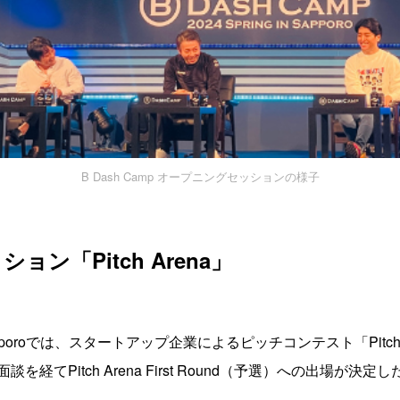
B Dash Camp オープニングセッションの様子
ン「Pitch Arena」
ng in Sapporoでは、スタートアップ企業によるピッチコンテスト「Pit
経てPitch Arena First Round（予選）への出場が決