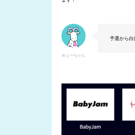
予選から白
めぇ〜ちゃん