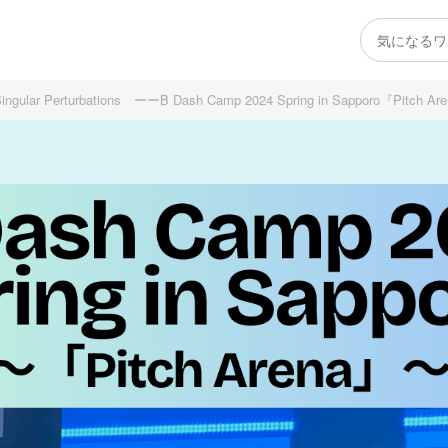
turbations ーーB Dash Camp 2024 Spring in Sapporo『Pitch