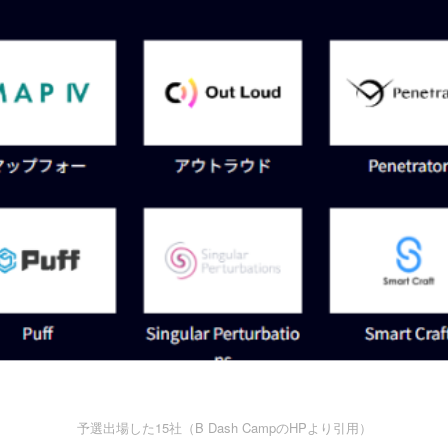
予選出場した15社（B Dash CampのHPより引用）