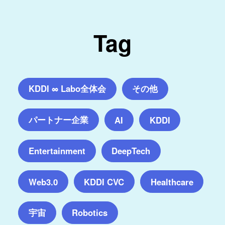
Tag
KDDI ∞ Labo全体会
その他
パートナー企業
AI
KDDI
Entertainment
DeepTech
Web3.0
KDDI CVC
Healthcare
宇宙
Robotics