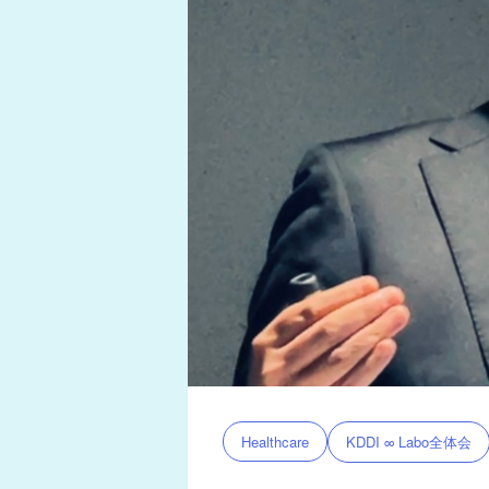
KDDI ∞ Labo全体会
Healthcare