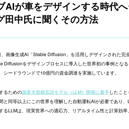
ブAIが車をデザインする時代へ
グ田中氏に聞くその方法
日、画像生成AI「Stable Diffusion」を活用しデザインされた
le Diffusionをデザインプロセスに導入した世界初の事例と
、シードラウンドで10億円の資金調達を実施しています。
するための
国産大規模言語モデル（LLM）開発に着手
したこと
間と同等以上にこの世界を理解した自動運転AIが必要であり、
するLLMは、現実世界への適応力、リアルタイム性と計算効率