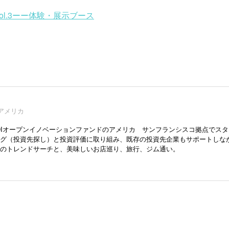
Vol.3ーー体験・展示ブース
Iアメリカ
DIオープンイノベーションファンドのアメリカ サンフランシスコ拠点でスタ
グ（投資先探し）と投資評価に取り組み、既存の投資先企業もサポートしながらMUG
のトレンドサーチと、美味しいお店巡り、旅行、ジム通い。