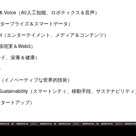
 Robotics & Voice（AI/人工知能、ロボティクス＆音声）
Data（エンタープライズ＆スマートデータ）
a & Content（エンターテイメント、メディア＆コンテンツ）
3（拡張現実＆Web3）
lth（フード、栄養＆健康）
方）
nologies（イノベーティブな世界的技術）
tation & Sustainability（スマートシティ、移動手段、サステナビリテ
よるスタートアップ）