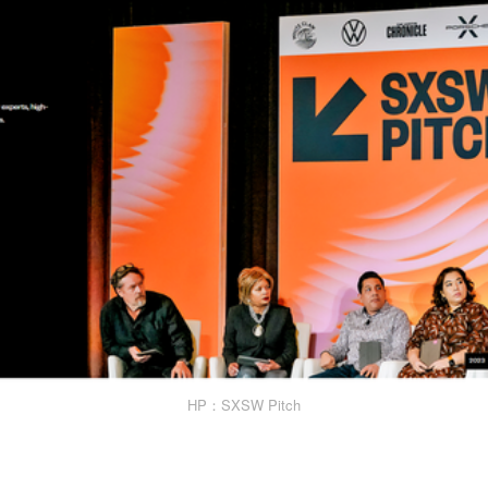
HP：SXSW Pitch