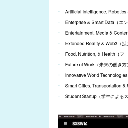
Artificial Intelligence,
Enterprise & Smart 
Entertainment, Medi
Extended Reality & Web
Food, Nutrition, & Hea
Future of Work（未来の働き
Innovative World Tech
Smart Cities, Transpor
Student Startup（学生に