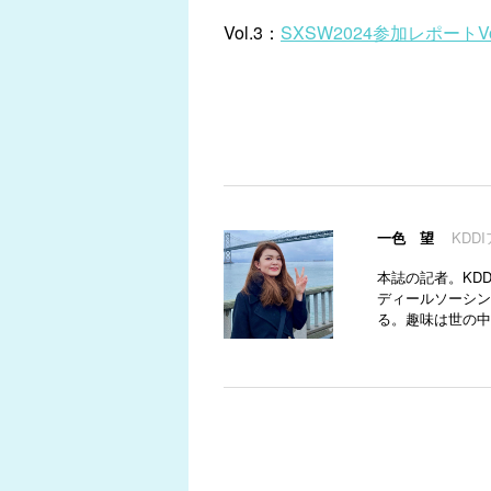
Vol.3：
SXSW2024参加レポート
一色 望
KDD
本誌の記者。KD
ディールソーシン
る。趣味は世の中