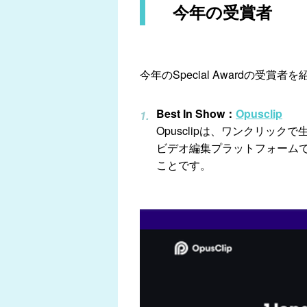
今年の受賞者
今年のSpecial Awardの受賞者
Best In Show：
Opusclip
Opusclipは、ワンクリックで
ビデオ編集プラットフォームで
ことです。