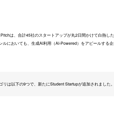
W Pitchは、合計45社のスタートアップが丸2日間かけて白熱
ルにおいても、生成AI利用（AI-Powered）をアピールす
リは以下の9つで、新たにStudent Startupが追加されました