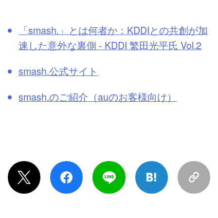
「smash.」とは何者か：KDDIとの共創が加
速した意外な裏側 - KDDI 繁田光平氏 Vol.2
smash.公式サイト
smash.のご紹介（auのお客様向け）