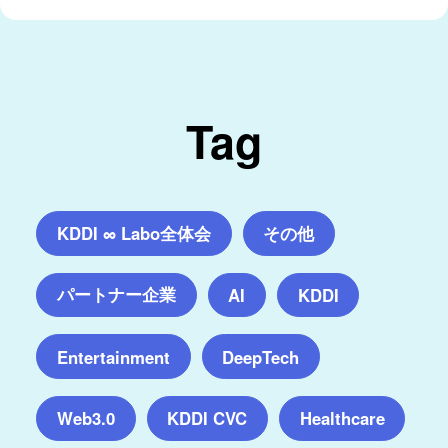
Tag
KDDI ∞ Labo全体会
その他
パートナー企業
AI
KDDI
Entertainment
DeepTech
Web3.0
KDDI CVC
Healthcare