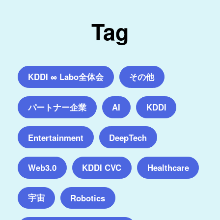
Tag
KDDI ∞ Labo全体会
その他
パートナー企業
AI
KDDI
Entertainment
DeepTech
Web3.0
KDDI CVC
Healthcare
宇宙
Robotics