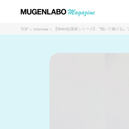
【Web3起業家シリーズ】〝聴いて稼げる〟
TOP
Interview