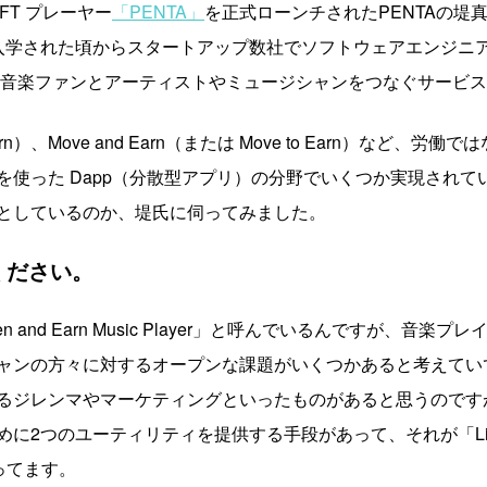
NFT プレーヤー
「PENTA」
を正式ローンチされたPENTAの堤
入学された頃からスタートアップ数社でソフトウェアエンジニ
来、音楽ファンとアーティストやミュージシャンをつなぐサービ
 to Earn）、Move and Earn（または Move to Earn）
使った Dapp（分散型アプリ）の分野でいくつか実現されてい
としているのか、堤氏に伺ってみました。
ください。
en and Earn Music Player」と呼んでいるんですが、
ャンの方々に対するオープンな課題がいくつかあると考えてい
るジレンマやマーケティングといったものがあると思うのです
つのユーティリティを提供する手段があって、それが「Listen a
なってます。