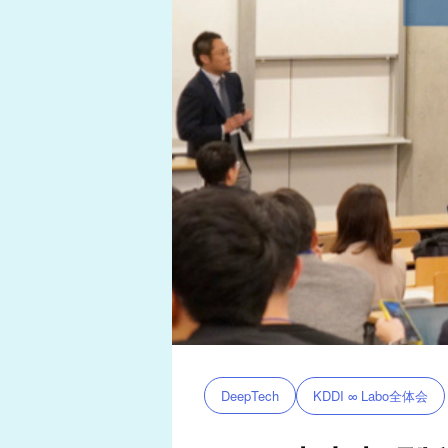
KDDI ∞ Labo全体会
DeepTech