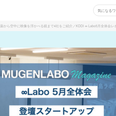
ら空中に映像を浮かべる鏡まで4社をご紹介／KDDI ∞ Labo5月全体会レ