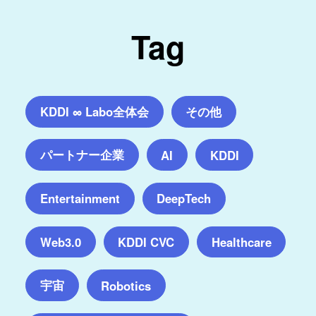
Tag
KDDI ∞ Labo全体会
その他
パートナー企業
AI
KDDI
Entertainment
DeepTech
Web3.0
KDDI CVC
Healthcare
宇宙
Robotics