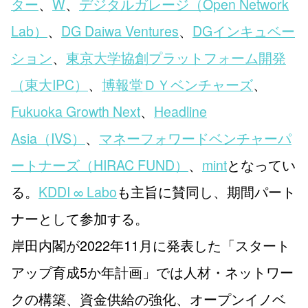
ター
、
W
、
デジタルガレージ（Open Network
Lab）
、
DG Daiwa Ventures
、
DGインキュベー
ション
、
東京大学協創プラットフォーム開発
（東大IPC）
、
博報堂ＤＹベンチャーズ
、
Fukuoka Growth Next
、
Headline
Asia（IVS）
、
マネーフォワードベンチャーパ
ートナーズ（HIRAC FUND）
、
mint
となってい
る。
KDDI ∞ Labo
も主旨に賛同し、期間パート
ナーとして参加する。
岸田内閣が2022年11月に発表した「スタート
アップ育成5か年計画」では人材・ネットワー
クの構築、資金供給の強化、オープンイノベ