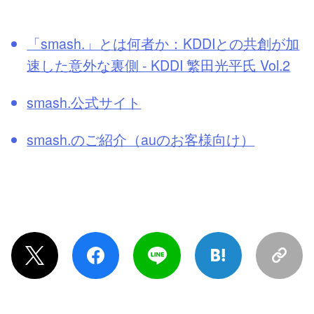
「smash.」とは何者か：KDDIとの共創が加
速した意外な裏側 - KDDI 繁田光平氏 Vol.2
smash.公式サイト
smash.のご紹介（auのお客様向け）