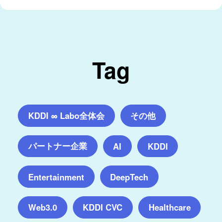
Tag
KDDI ∞ Labo全体会
その他
パートナー企業
AI
KDDI
Entertainment
DeepTech
Web3.0
KDDI CVC
Healthcare