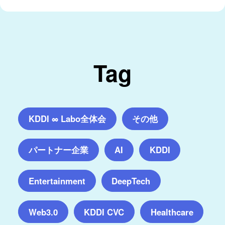
Tag
KDDI ∞ Labo全体会
その他
パートナー企業
AI
KDDI
Entertainment
DeepTech
Web3.0
KDDI CVC
Healthcare