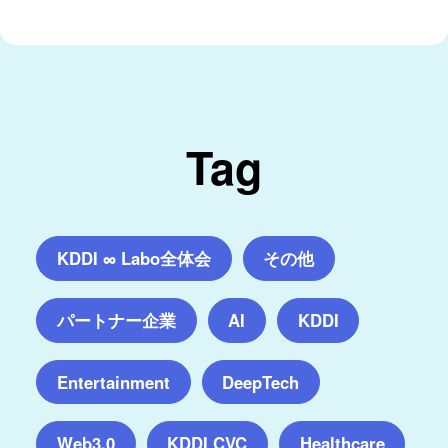
Tag
KDDI ∞ Labo全体会
その他
パートナー企業
AI
KDDI
Entertainment
DeepTech
Web3.0
KDDI CVC
Healthcare