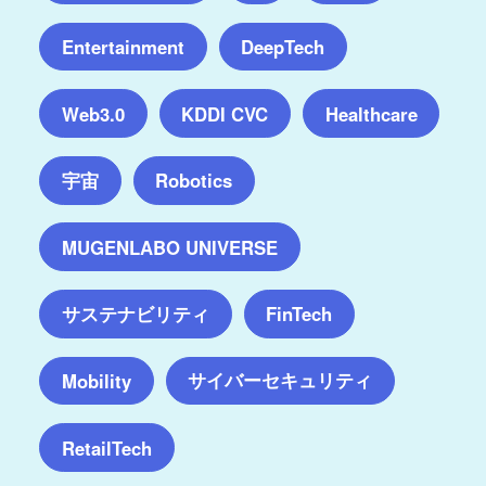
Entertainment
DeepTech
Web3.0
KDDI CVC
Healthcare
宇宙
Robotics
MUGENLABO UNIVERSE
サステナビリティ
FinTech
サイバーセキュリティ
Mobility
RetailTech