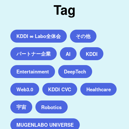
Tag
KDDI ∞ Labo全体会
その他
パートナー企業
AI
KDDI
Entertainment
DeepTech
Web3.0
KDDI CVC
Healthcare
宇宙
Robotics
MUGENLABO UNIVERSE