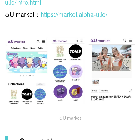
u.io/intro.html
αU market：
https://market.alpha-u.io/
αU market