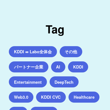
Tag
KDDI ∞ Labo全体会
その他
パートナー企業
AI
KDDI
Entertainment
DeepTech
Web3.0
KDDI CVC
Healthcare