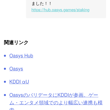
ました！！
https://hub.oasys.games/staking
関連リンク
Oasys Hub
Oasys
KDDI αU
OasysのバリデータにKDDIが参画。ゲー
ム・エンタメ領域でのより幅広い連携も模
索。