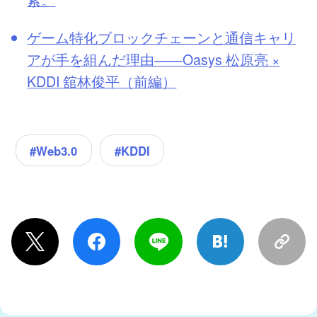
ゲーム特化ブロックチェーンと通信キャリ
アが手を組んだ理由——Oasys 松原亮 ×
KDDI 舘林俊平（前編）
#Web3.0
#KDDI