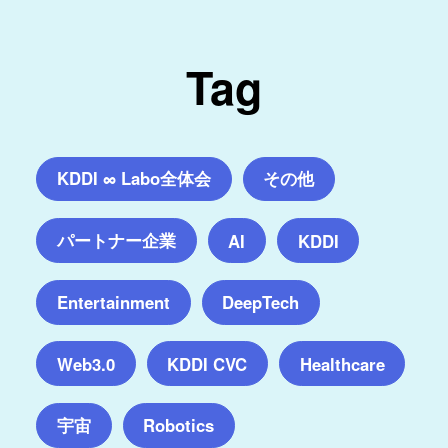
Tag
KDDI ∞ Labo全体会
その他
パートナー企業
AI
KDDI
Entertainment
DeepTech
Web3.0
KDDI CVC
Healthcare
宇宙
Robotics