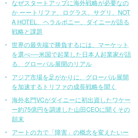
なぜスタートアップに海外戦略が必要なの
か ーートリファ、ログラス、サグリ、NOT
A HOTEL、ヘラルボニー、ダイニーが語る
戦略と課題
世界の最先端で勝負するには、マーケット
を選べ──米国で起業した日本人起業家が語
る、グローバル展開のリアル
アジア市場を足がかりに、グローバル展開
を加速するトリファの成長戦略を聞く
海外名門VCがダイニーに初出資したワケー
ー約75億円を調達した山田CEOに聞くその
顛末
アートの力で「障害」の概念を変えたいー