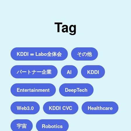
Tag
KDDI ∞ Labo全体会
その他
パートナー企業
AI
KDDI
Entertainment
DeepTech
Web3.0
KDDI CVC
Healthcare
宇宙
Robotics