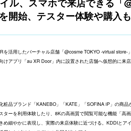
イル、スマホで来店できる「@co
tore-」を開始、テスター体験や購
活用したバーチャル店舗「@cosme TOKYO -virtual st
けアプリ「au XR Door」内に設置された店舗へ仮想的に
品ブランド「KANEBO」「KATE」「SOFINA iP」の
スターを利用体験したり、8Kの高画質で閲覧可能な機能「高画
きめ細やかに表現し、実際の来店体験に近づける。KDDIとア