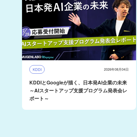
KDDI
2026年08月04日
KDDIとGoogleが描く、日本発AI企業の未来
～AIスタートアップ支援プログラム発表会レ
ポート～