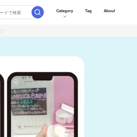
Category
Tag
About
能に