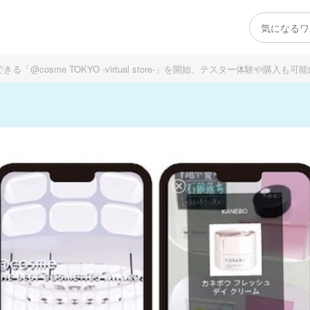
@cosme TOKYO -virtual store-」を開始、テスター体験や購入も可