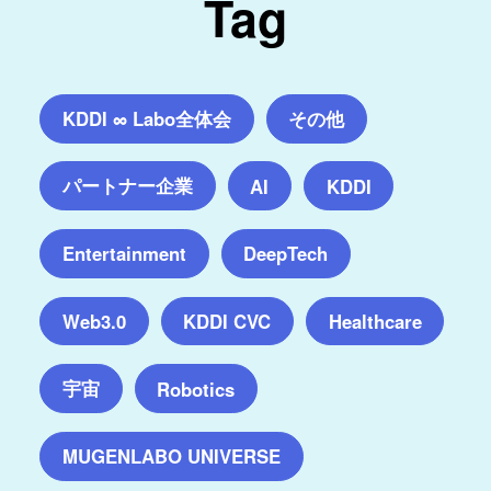
Tag
KDDI ∞ Labo全体会
その他
パートナー企業
AI
KDDI
Entertainment
DeepTech
Web3.0
KDDI CVC
Healthcare
宇宙
Robotics
MUGENLABO UNIVERSE