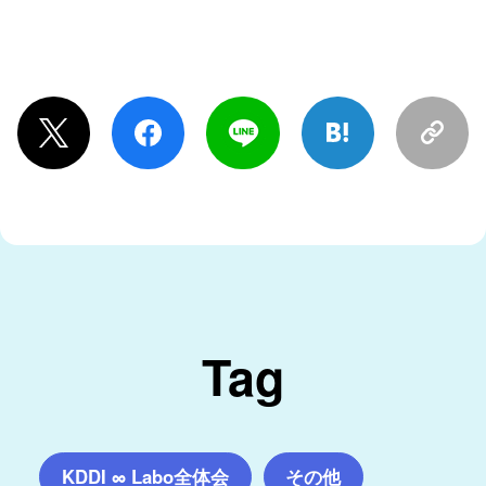
Tag
KDDI ∞ Labo全体会
その他