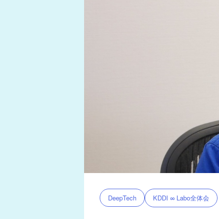
KDDI ∞ Labo全体会
DeepTech