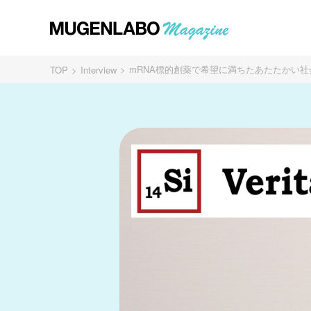
mRNA標的創薬で希望に満ちたあたたかい社会の実現を -
TOP
Interview