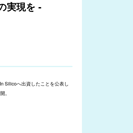
実現を -
n Silicoへ出資したことを公表し
公開。