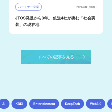
パートナー企業
2026年08月03日
JTOS発足から3年。 鉄道4社が挑む「社会実
装」の現在地
すべての記事を見る
AI
KDDI
Entertainment
DeepTech
Web3.0