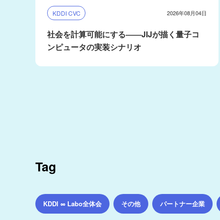
KDDI CVC
2026年08月04日
社会を計算可能にする――JIJが描く量子コ
ンピュータの実装シナリオ
Tag
KDDI ∞ Labo全体会
その他
パートナー企業