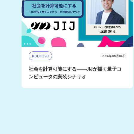
KDDI CVC
2026年08月04日
社会を計算可能にする――JIJが描く量子コ
ンピュータの実装シナリオ