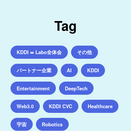
Tag
KDDI ∞ Labo全体会
その他
パートナー企業
AI
KDDI
Entertainment
DeepTech
Web3.0
KDDI CVC
Healthcare
宇宙
Robotics