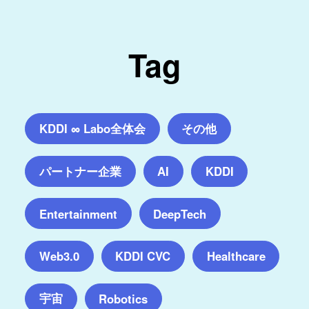
Tag
KDDI ∞ Labo全体会
その他
パートナー企業
AI
KDDI
Entertainment
DeepTech
Web3.0
KDDI CVC
Healthcare
宇宙
Robotics