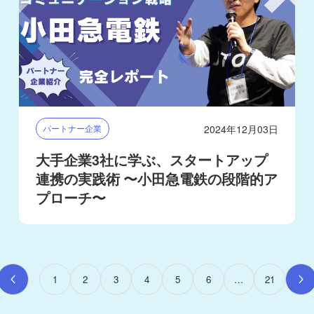
2024年12月03日
パートナー企業
大手企業3社に学ぶ、スタートアップ
連携の実践術 〜小田急電鉄の段階的ア
プローチ〜
1
2
3
4
5
6
…
21